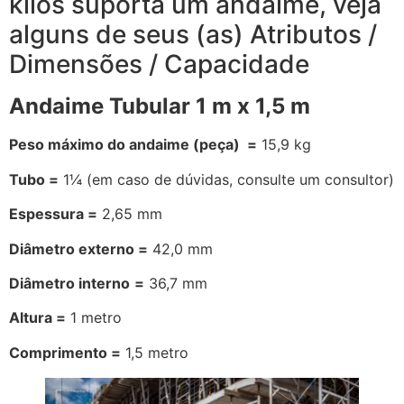
kilos suporta um andaime, veja
alguns de seus (as) Atributos /
Dimensões / Capacidade
Andaime Tubular 1 m x 1,5 m
Peso máximo do andaime (peça) =
15,9 kg
Tubo =
1¼ (em caso de dúvidas, consulte um consultor)
Espessura =
2,65 mm
Diâmetro externo =
42,0 mm
Diâmetro interno
=
36,7 mm
Altura =
1 metro
Comprimento =
1,5 metro