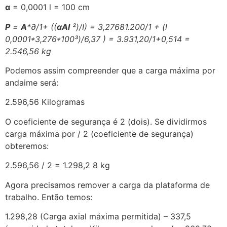
α
= 0,0001 l = 100 cm
P
=
A
*∂/1+ ((
αAl
²)/I) = 3,27681.200/1 + (l
0,0001*3,276*100³)/6,37 ) = 3.931,20/1+0,514 =
2.546,56 kg
Podemos assim compreender que a carga máxima por
andaime será:
2.596,56 Kilogramas
O coeficiente de segurança é 2 (dois). Se dividirmos
carga máxima por / 2 (coeficiente de segurança)
obteremos:
2.596,56 / 2 = 1.298,2 8 kg
Agora precisamos remover a carga da plataforma de
trabalho. Então temos:
1.298,28 (Carga axial máxima permitida) – 337,5